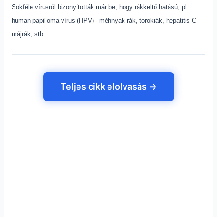
Sokféle vírusról bizonyították már be, hogy rákkeltő hatású, pl.
human papilloma vírus (HPV) –méhnyak rák, torokrák, hepatitis C –
májrák, stb.
Teljes cikk elolvasás →