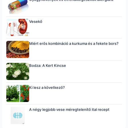
Vesekő
Miért erős kombináció a kurkuma és a fekete bors?
Bodza: A Kert Kincse
Ki lesz a következő?
A négy legjobb vese méregtelenítő ital recept