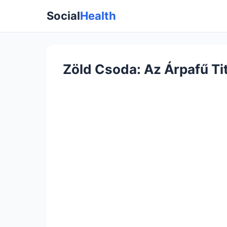
Social
Health
Zöld Csoda: Az Árpafű Ti