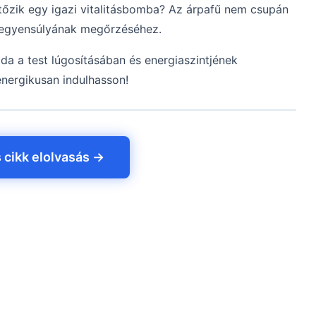
jtőzik egy igazi vitalitásbomba? Az árpafű nem csupán
 egyensúlyának megőrzéséhez.
da a test lúgosításában és energiaszintjének
energikusan indulhasson!
s cikk elolvasás →