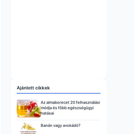
Ajánlott cikkek
Az almaborecet 20 felhasználási
módja és főbb egészségügyi
hatásai
Banán vagy avokádó?