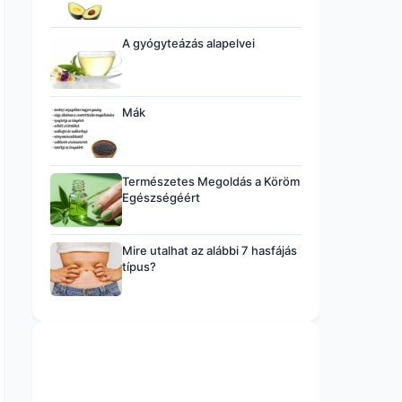
A gyógyteázás alapelvei
Mák
Természetes Megoldás a Köröm
Egészségéért
Mire utalhat az alábbi 7 hasfájás
típus?