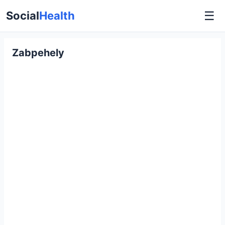
☰
Social
Health
Zabpehely