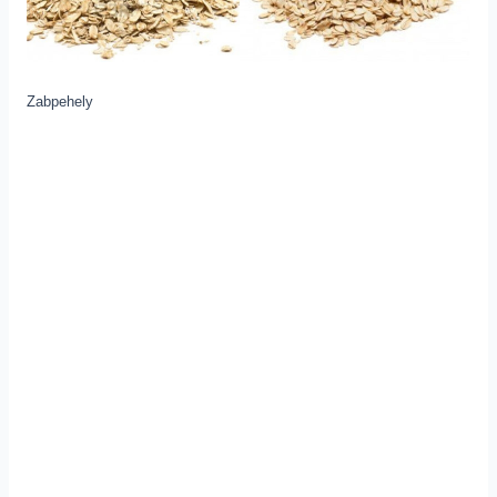
Zabpehely