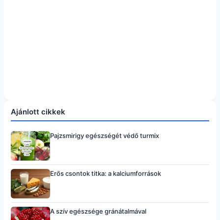
Ajánlott cikkek
Pajzsmirigy egészségét védő turmix
Erős csontok titka: a kalciumforrások
A szív egészsége gránátalmával