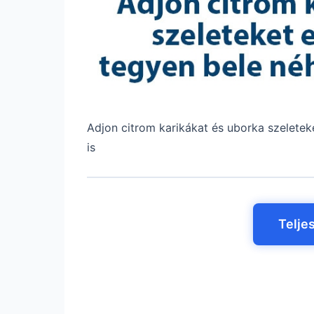
Adjon citrom karikákat és uborka
szeletek
is
Telje