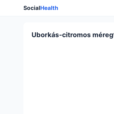
Social
Health
Uborkás-citromos méregt