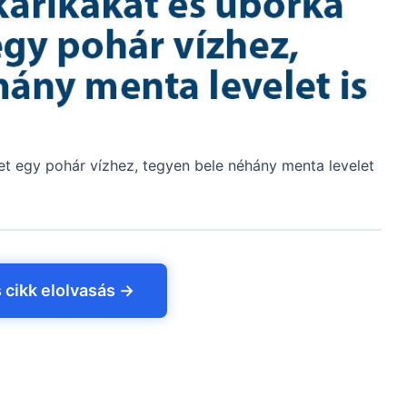
et egy pohár vízhez,
tegyen bele néhány menta levelet
s cikk elolvasás →