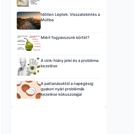
Időtlen Léptek: Visszatekintés a
Múltba
Miért fogyasszunk körtét?
A cink-hiány jelei és a probléma
kezelése
A pattanásoktól a napégésig:
gyakori nyári problémák
kezelése kókuszolajjal