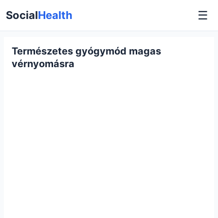
☰
Social
Health
Természetes gyógymód magas
vérnyomásra