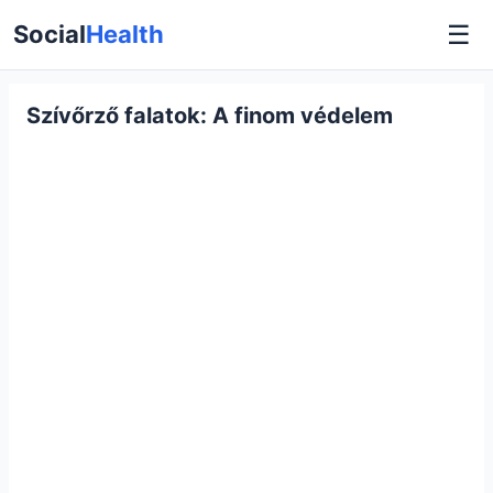
☰
Social
Health
Szívőrző falatok: A finom védelem