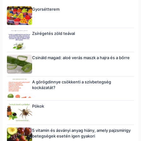
Gyorsétterem
Zsírégetés zöld teával
Csináld magad: aloé verás maszk a hajra és a bőrre
A görögdinnye csökkenti a szívbetegség
kockázatát?
Pókok
5 vitamin és ásványi anyag hiány, amely pajzsmirigy
betegségek esetén igen gyakori