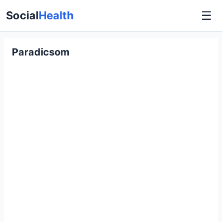
☰
Social
Health
Paradicsom