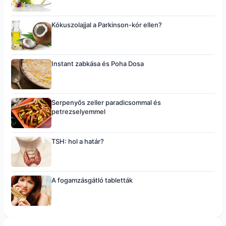
Kókuszolajjal a Parkinson-kór ellen?
Instant zabkása és Poha Dosa
Serpenyős zeller paradicsommal és
petrezselyemmel
TSH: hol a határ?
A fogamzásgátló tabletták