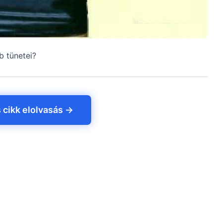
b tünetei?
s cikk elolvasás →