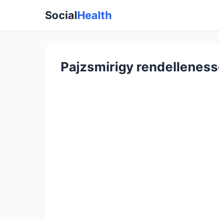
Social
Health
Pajzsmirigy rendellenessé