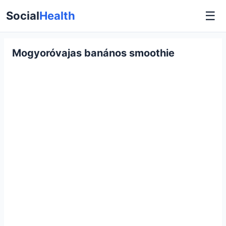
☰
Social
Health
Mogyoróvajas banános smoothie