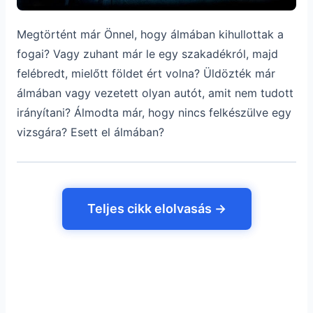
Megtörtént már Önnel, hogy álmában kihullottak a
fogai? Vagy zuhant már le egy szakadékról, majd
felébredt, mielőtt földet ért volna? Üldözték már
álmában vagy vezetett olyan autót, amit nem tudott
irányítani? Álmodta már, hogy nincs felkészülve egy
vizsgára? Esett el álmában?
Teljes cikk elolvasás →