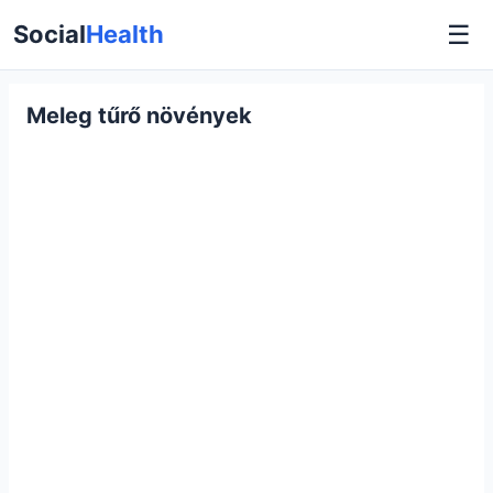
☰
Social
Health
Meleg tűrő növények