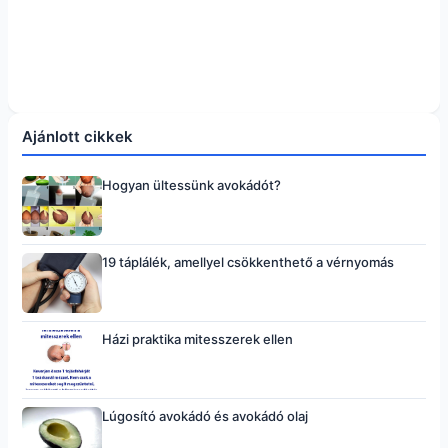
Ajánlott cikkek
Hogyan ültessünk avokádót?
19 táplálék, amellyel csökkenthető a vérnyomás
Házi praktika mitesszerek ellen
Lúgosító avokádó és avokádó olaj