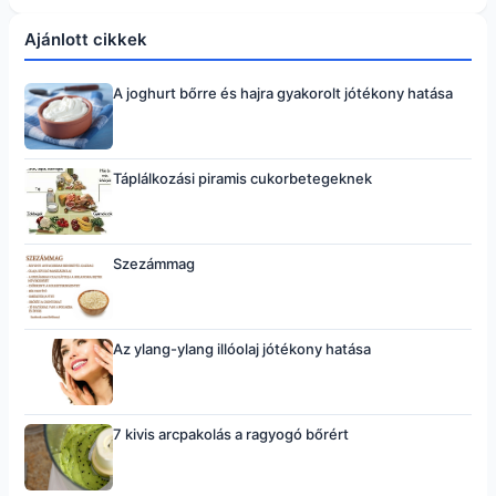
Ajánlott cikkek
A joghurt bőrre és hajra gyakorolt jótékony hatása
Táplálkozási piramis cukorbetegeknek
Szezámmag
Az ylang-ylang illóolaj jótékony hatása
7 kivis arcpakolás a ragyogó bőrért