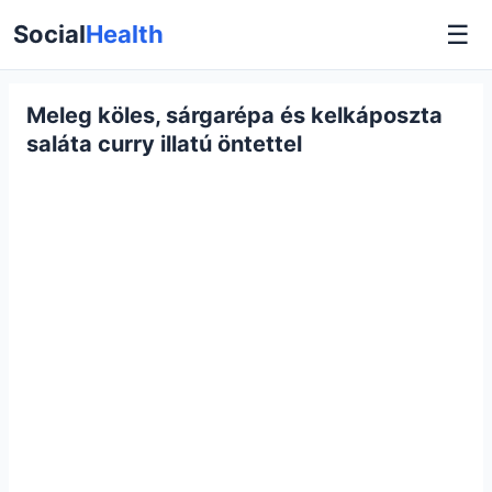
☰
Social
Health
Meleg köles, sárgarépa és kelkáposzta
saláta curry illatú öntettel