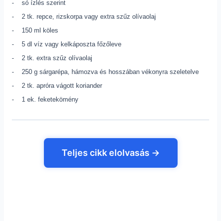
- só ízlés szerint
- 2 tk. repce, rizskorpa vagy extra szűz olívaolaj
- 150 ml köles
- 5 dl víz vagy kelkáposzta főzőleve
- 2 tk. extra szűz olívaolaj
- 250 g sárgarépa, hámozva és hosszában vékonyra szeletelve
- 2 tk. apróra vágott koriander
- 1 ek. feketekömény
Teljes cikk elolvasás →