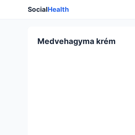
Social
Health
Medvehagyma krém