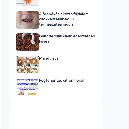
A fognövés okozta fájdalom
csökkentésének 10
természetes módja
Ganodermás kávé: egészséges
kávé?
Mandulavaj
Fogfehérítés citromhéjjal