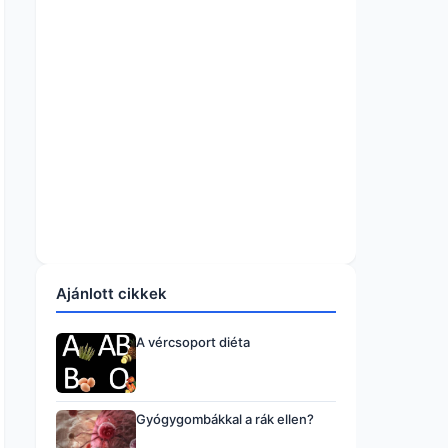
Ajánlott cikkek
A vércsoport diéta
Gyógygombákkal a rák ellen?