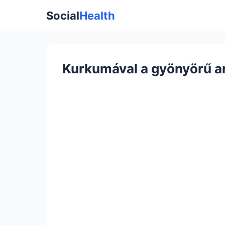
Social
Health
Kurkumával a gyönyörű a