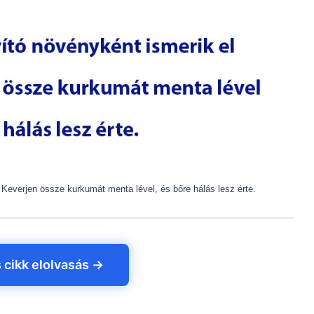
 Keverjen össze kurkumát menta lével, és bőre hálás lesz érte.
s cikk elolvasás →