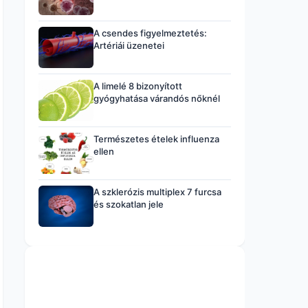
A csendes figyelmeztetés:
Artériái üzenetei
A limelé 8 bizonyított
gyógyhatása várandós nőknél
Természetes ételek influenza
ellen
A szklerózis multiplex 7 furcsa
és szokatlan jele