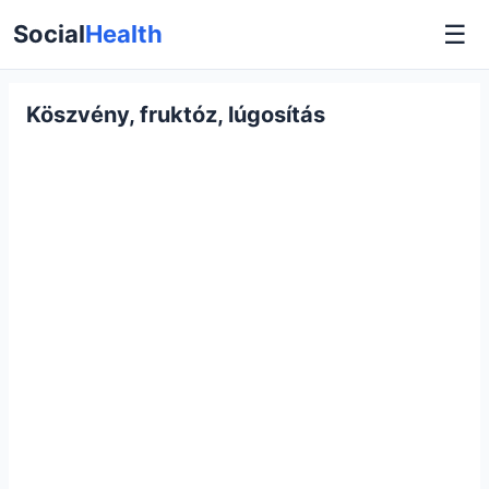
☰
Social
Health
Köszvény, fruktóz, lúgosítás