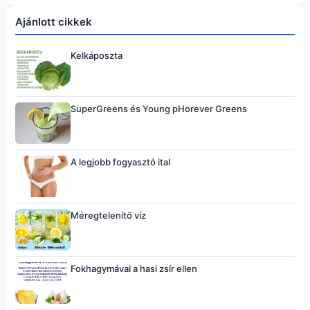
Ajánlott cikkek
Kelkáposzta
SuperGreens és Young pHorever Greens
A legjobb fogyasztó ital
Méregtelenítő víz
Fokhagymával a hasi zsír ellen