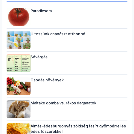
Paradicsom
Ültessünk ananászt otthonra!
Sóvárgás
Csodás növények
Maitake gomba vs. rákos daganatok
Almás-édesburgonyás zöldség fasírt gyömbérrel és
édes fűszerekkel