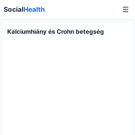
☰
Social
Health
Kalciumhiány és Crohn betegség