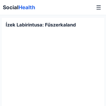
☰
Social
Health
Ízek Labirintusa: Fűszerkaland