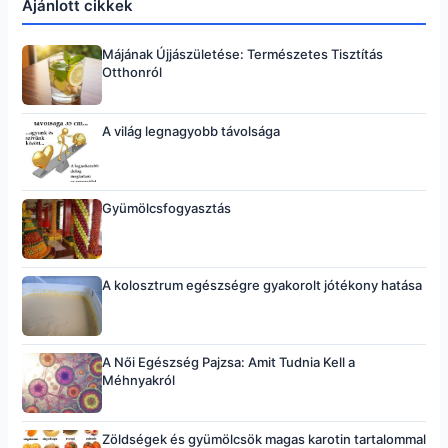
Ajánlott cikkek
Májának Újjászületése: Természetes Tisztítás
Otthonról
A világ legnagyobb távolsága
Gyümölcsfogyasztás
A kolosztrum egészségre gyakorolt jótékony hatása
A Női Egészség Pajzsa: Amit Tudnia Kell a
Méhnyakról
Zöldségek és gyümölcsök magas karotin tartalommal