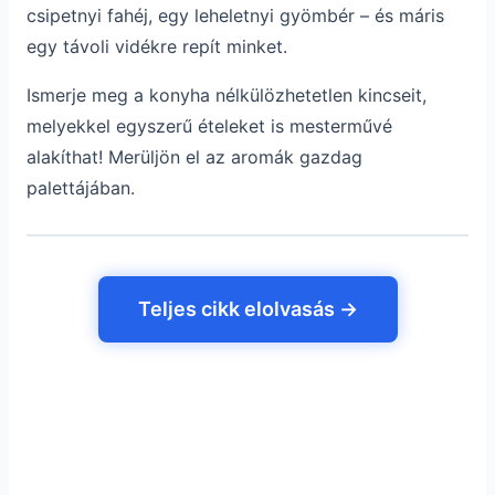
csipetnyi fahéj, egy leheletnyi gyömbér – és máris
egy távoli vidékre repít minket.
Ismerje meg a konyha nélkülözhetetlen kincseit,
melyekkel egyszerű ételeket is mesterművé
alakíthat! Merüljön el az aromák gazdag
palettájában.
Teljes cikk elolvasás →