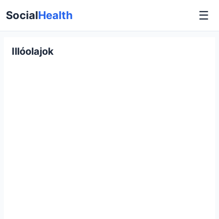
☰
Social
Health
Illóolajok