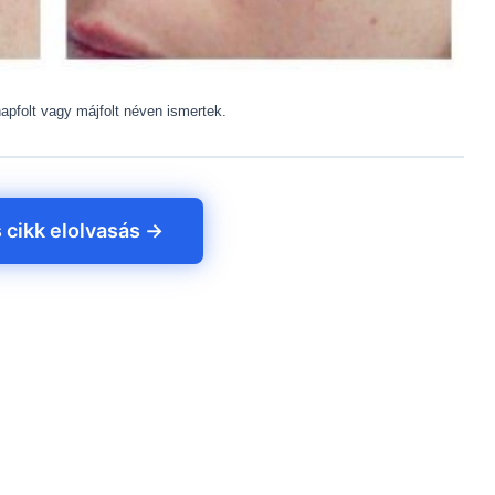
, napfolt vagy májfolt néven ismertek.
s cikk elolvasás →