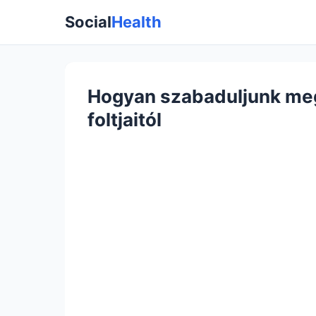
Social
Health
Hogyan szabaduljunk meg 
foltjaitól