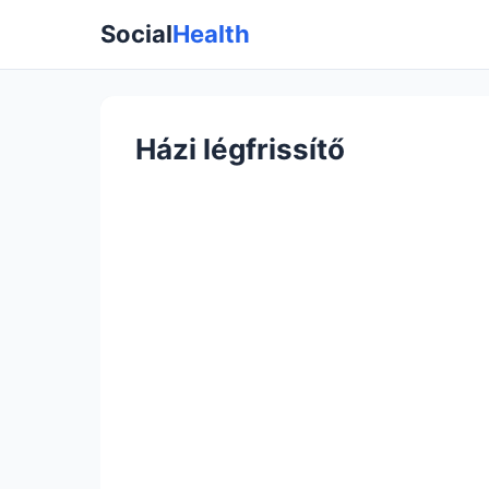
Social
Health
Házi légfrissítő