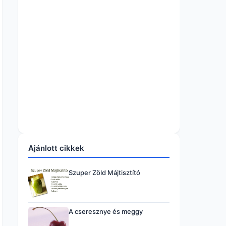
Ajánlott cikkek
Szuper Zöld Májtisztító
A cseresznye és meggy