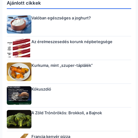
Ajánlott cikkek
Valóban egészséges a joghurt?
Az érelmeszesedés korunk népbetegsége
Kurkuma, mint „szuper-táplálék”
Kókuszdió
A Zöld Trónörökös: Brokkoli, a Bajnok
Francia kenyér pizza