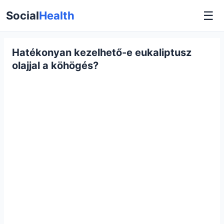
☰
Social
Health
Hatékonyan kezelhető-e eukaliptusz
olajjal a köhögés?