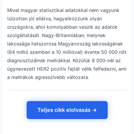
Mivel magyar statisztikai adatokkal nem vagyunk
túlzottan jól ellátva, hagyatkozzunk olyan
országokra, ahol komolyabban veszik az adatok
szolgáltatását. Nagy-Britanniában, melynek
lakossága hatszorosa Magyarország lakosságának
(64 millió szemben a 10 millióval) évente 50 000 nőt
diagnosztizálnak mellrákkal. Közülük 8 000-nél az
úgynevezett HER2 pozitív fajtát vélik felfedezni, ami
a mellrákok agresszívebb változata.
Teljes cikk elolvasás →