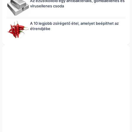
Az ezüstkolloid egy antibakteriális, gombaellenes és
vírusellenes csoda
A 10 legjobb zsírégető étel, amelyet beépíthet az
étrendjébe