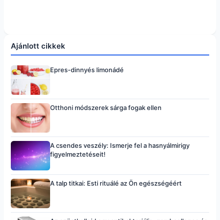
Ajánlott cikkek
Epres-dinnyés limonádé
Otthoni módszerek sárga fogak ellen
A csendes veszély: Ismerje fel a hasnyálmirigy
figyelmeztetéseit!
A talp titkai: Esti rituálé az Ön egészségéért