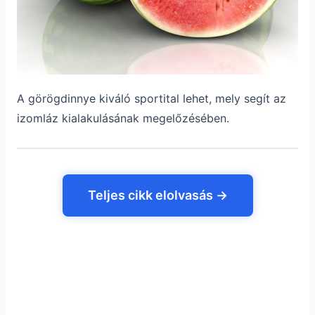
A görögdinnye kiváló sportital lehet, mely segít az
izomláz kialakulásának megelőzésében.
Teljes cikk elolvasás →