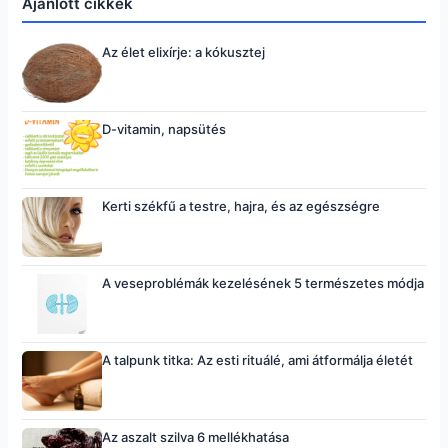
Ajánlott cikkek
Az élet elixírje: a kókusztej
D-vitamin, napsütés
Kerti székfű a testre, hajra, és az egészségre
A veseproblémák kezelésének 5 természetes módja
A talpunk titka: Az esti rituálé, ami átformálja életét
Az aszalt szilva 6 mellékhatása