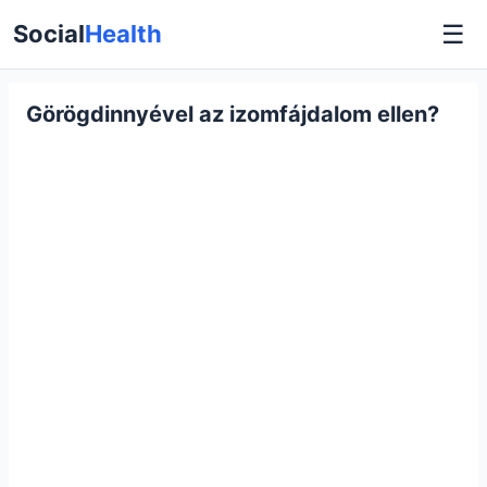
☰
Social
Health
Görögdinnyével az izomfájdalom ellen?