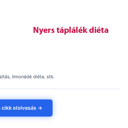
ítás, limonádé diéta, stb.
s cikk elolvasás →