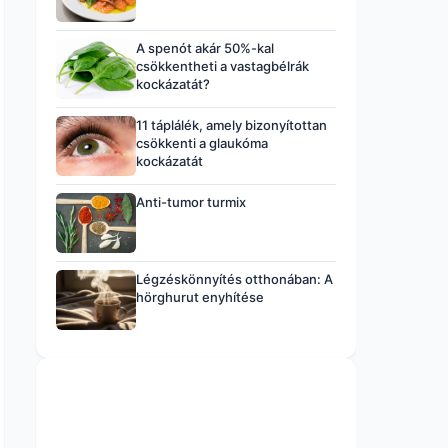
A spenót akár 50%-kal
csökkentheti a vastagbélrák
kockázatát?
11 táplálék, amely bizonyítottan
csökkenti a glaukóma
kockázatát
Anti-tumor turmix
Légzéskönnyítés otthonában: A
hörghurut enyhítése