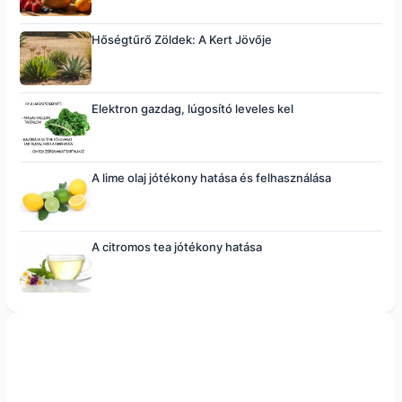
Hőségtűrő Zöldek: A Kert Jövője
Elektron gazdag, lúgosító leveles kel
A lime olaj jótékony hatása és felhasználása
A citromos tea jótékony hatása