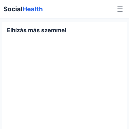
☰
Social
Health
Elhízás más szemmel