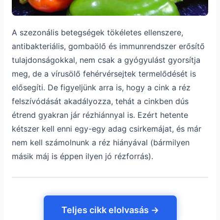
A szezonális betegségek tökéletes ellenszere,
antibakteriális, gombaölő és immunrendszer erősítő
tulajdonságokkal, nem csak a gyógyulást gyorsítja
meg, de a vírusölő fehérvérsejtek termelődését is
elősegíti. De figyeljünk arra is, hogy a cink a réz
felszívódását akadályozza, tehát a cinkben dús
étrend gyakran jár rézhiánnyal is. Ezért hetente
kétszer kell enni egy-egy adag csirkemájat, és már
nem kell számolnunk a réz hiányával (bármilyen
másik máj is éppen ilyen jó rézforrás).
Teljes cikk elolvasás →