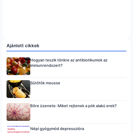
Ajánlott cikkek
Hogyan teszik tönkre az antibiotikumok az
immunrendszert?
Sütőtök mousse
Bőre üzenete: Miket rejtenek a pók alakú erek?
Népi gyógymód depresszióra