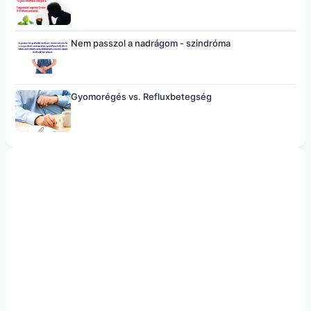
Nem passzol a nadrágom - szindróma
Gyomorégés vs. Refluxbetegség