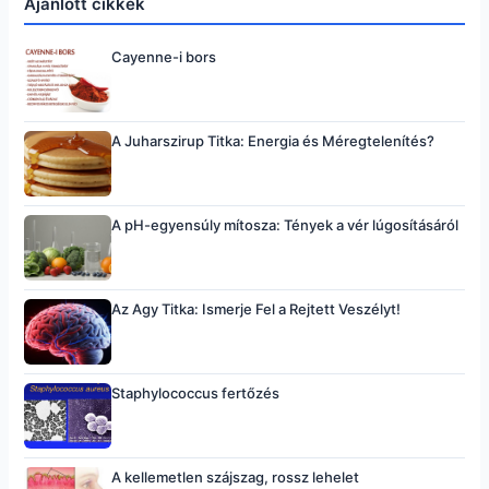
Ajánlott cikkek
Cayenne-i bors
A Juharszirup Titka: Energia és Méregtelenítés?
A pH-egyensúly mítosza: Tények a vér lúgosításáról
Az Agy Titka: Ismerje Fel a Rejtett Veszélyt!
Staphylococcus fertőzés
A kellemetlen szájszag, rossz lehelet