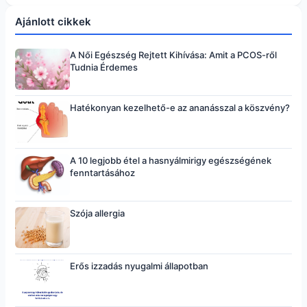
Ajánlott cikkek
A Női Egészség Rejtett Kihívása: Amit a PCOS-ről
Tudnia Érdemes
Hatékonyan kezelhető-e az ananásszal a köszvény?
A 10 legjobb étel a hasnyálmirigy egészségének
fenntartásához
Szója allergia
Erős izzadás nyugalmi állapotban