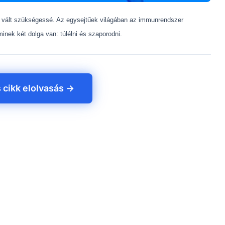
r vált szükségessé. Az egysejtűek világában az immunrendszer
nek két dolga van: túlélni és szaporodni.
s cikk elolvasás →