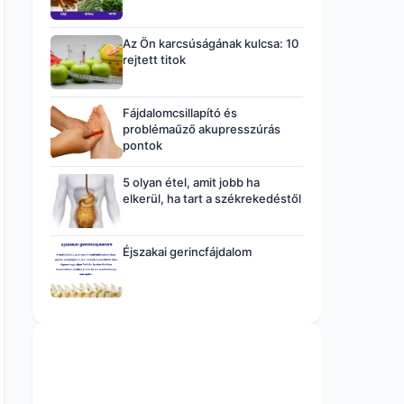
Az Ön karcsúságának kulcsa: 10
rejtett titok
Fájdalomcsillapító és
problémaűző akupresszúrás
pontok
5 olyan étel, amit jobb ha
elkerül, ha tart a székrekedéstől
Éjszakai gerincfájdalom