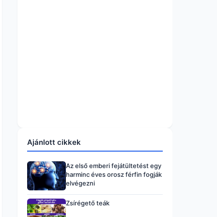
Ajánlott cikkek
Az első emberi fejátültetést egy
harminc éves orosz férfin fogják
elvégezni
Zsírégető teák