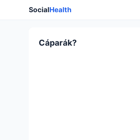
Social
Health
Cáparák?