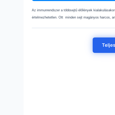
Az immunrendszer a többsejtű élőlények kialakulásako
értelmezhetetlen. Ott minden sejt magányos harcos, ami
Telje