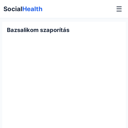
☰
Social
Health
Bazsalikom szaporítás