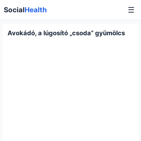
☰
Social
Health
Avokádó, a lúgosító „csoda” gyümölcs