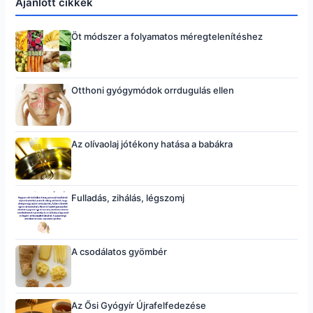
Ajánlott cikkek
Öt módszer a folyamatos méregtelenítéshez
Otthoni gyógymódok orrdugulás ellen
Az olívaolaj jótékony hatása a babákra
Fulladás, zihálás, légszomj
A csodálatos gyömbér
Az Ősi Gyógyír Újrafelfedezése