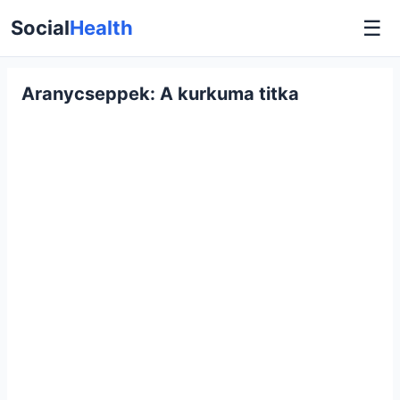
☰
Social
Health
Aranycseppek: A kurkuma titka