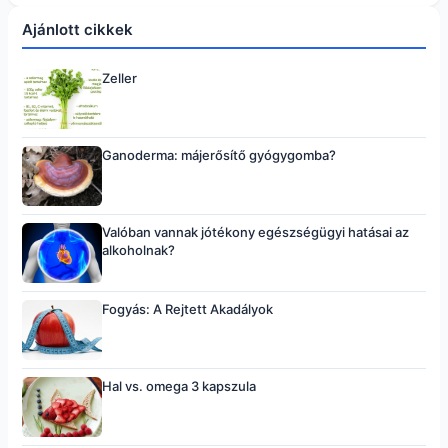
Ajánlott cikkek
Zeller
Ganoderma: májerősítő gyógygomba?
Valóban vannak jótékony egészségügyi hatásai az
alkoholnak?
Fogyás: A Rejtett Akadályok
Hal vs. omega 3 kapszula