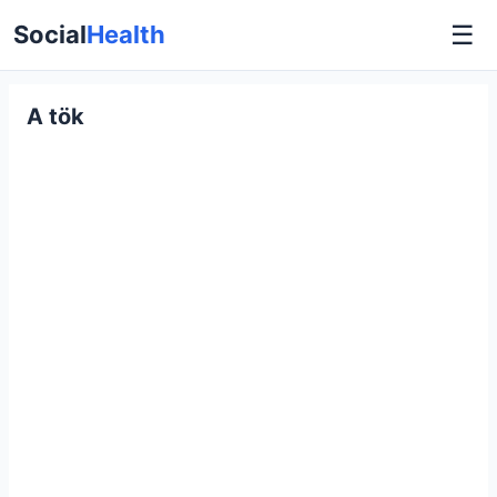
☰
Social
Health
A tök