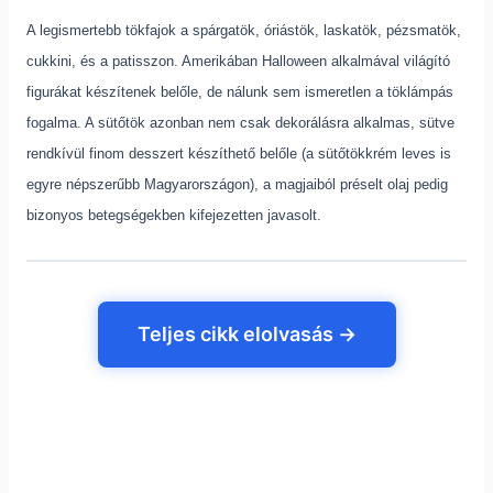
A legismertebb tökfajok a spárgatök, óriástök, laskatök, pézsmatök,
cukkini, és a patisszon. Amerikában Halloween alkalmával világító
figurákat készítenek belőle, de nálunk sem ismeretlen a töklámpás
fogalma. A sütőtök azonban nem csak dekorálásra alkalmas, sütve
rendkívül finom desszert készíthető belőle (a sütőtökkrém leves is
egyre népszerűbb Magyarországon), a magjaiból préselt olaj pedig
bizonyos betegségekben kifejezetten javasolt.
Teljes cikk elolvasás →