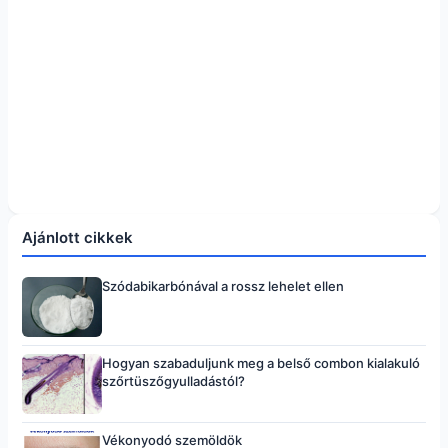
Ajánlott cikkek
Szódabikarbónával a rossz lehelet ellen
Hogyan szabaduljunk meg a belső combon kialakuló
szőrtüszőgyulladástól?
Vékonyodó szemöldök