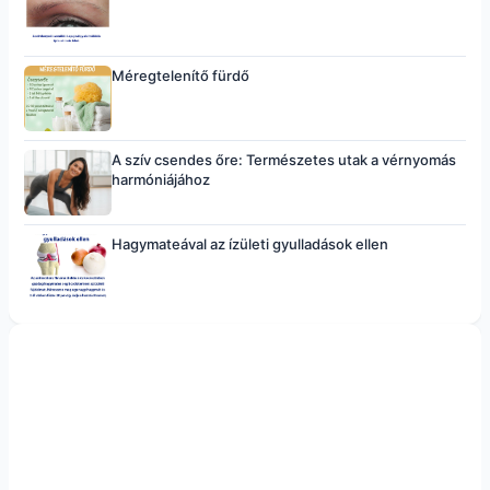
Méregtelenítő fürdő
A szív csendes őre: Természetes utak a vérnyomás
harmóniájához
Hagymateával az ízületi gyulladások ellen