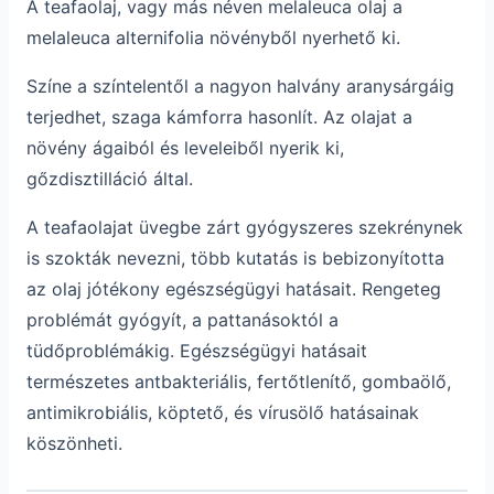
A teafaolaj, vagy más néven melaleuca olaj a
melaleuca alternifolia növényből nyerhető ki.
Színe a színtelentől a nagyon halvány aranysárgáig
terjedhet, szaga kámforra hasonlít. Az olajat a
növény ágaiból és leveleiből nyerik ki,
gőzdisztilláció által.
A teafaolajat üvegbe zárt gyógyszeres szekrénynek
is szokták nevezni, több kutatás is bebizonyította
az olaj jótékony egészségügyi hatásait. Rengeteg
problémát gyógyít, a pattanásoktól a
tüdőproblémákig. Egészségügyi hatásait
természetes antbakteriális, fertőtlenítő, gombaölő,
antimikrobiális, köptető, és vírusölő hatásainak
köszönheti.