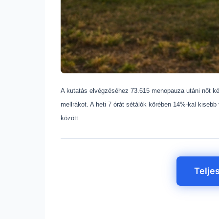
A kutatás elvégzéséhez 73.615 menopauza utáni nőt kért
mellrákot. A heti 7 órát sétálók körében 14%-kal kisebb 
között.
Telje