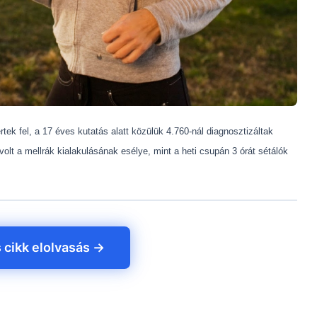
ek fel, a 17 éves kutatás alatt közülük 4.760-nál diagnosztizáltak
volt a mellrák kialakulásának esélye, mint a heti csupán 3 órát sétálók
s cikk elolvasás →