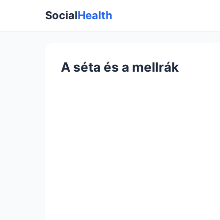
Social
Health
A séta és a mellrák