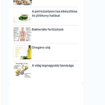
A petrezselyem tea elkészítése
és jótékony hatásai
Bakteriális fertőzések
Oregano olaj
A világ legnagyobb távolsága