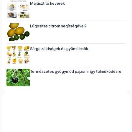
Májtisztító keverék
Lúgosítás citrom segítségével?
Sárga zöldségek és gyümölcsök
Természetes gyógymód pajzsmirigy túlműködésre