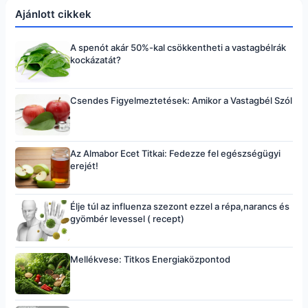
Ajánlott cikkek
A spenót akár 50%-kal csökkentheti a vastagbélrák
kockázatát?
Csendes Figyelmeztetések: Amikor a Vastagbél Szól
Az Almabor Ecet Titkai: Fedezze fel egészségügyi
erejét!
Élje túl az influenza szezont ezzel a répa,narancs és
gyömbér levessel ( recept)
Mellékvese: Titkos Energiaközpontod