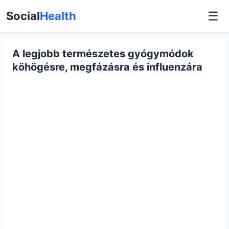
☰
Social
Health
A legjobb természetes gyógymódok
köhögésre, megfázásra és influenzára