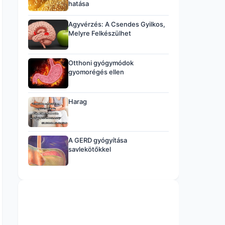
hatása
Agyvérzés: A Csendes Gyilkos,
Melyre Felkészülhet
Otthoni gyógymódok
gyomorégés ellen
Harag
A GERD gyógyítása
savlekötőkkel