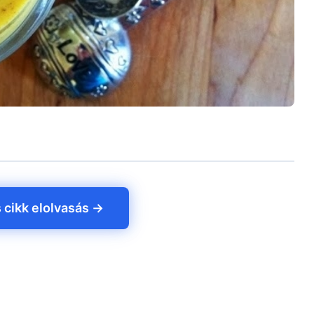
s cikk elolvasás →