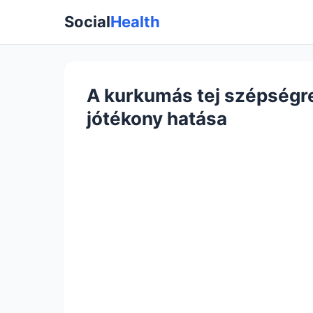
Social
Health
A kurkumás tej szépségr
jótékony hatása