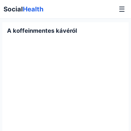
☰
Social
Health
A koffeinmentes kávéról