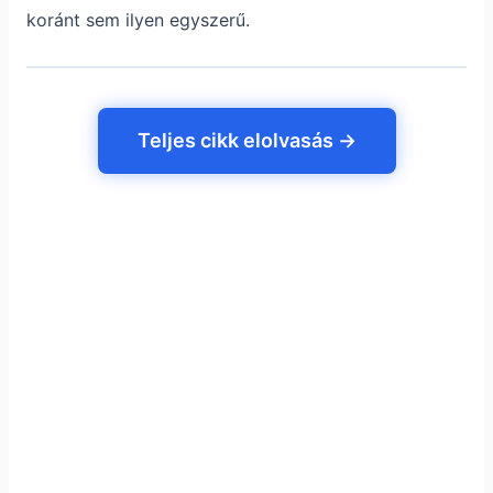
koránt sem ilyen egyszerű.
Teljes cikk elolvasás →