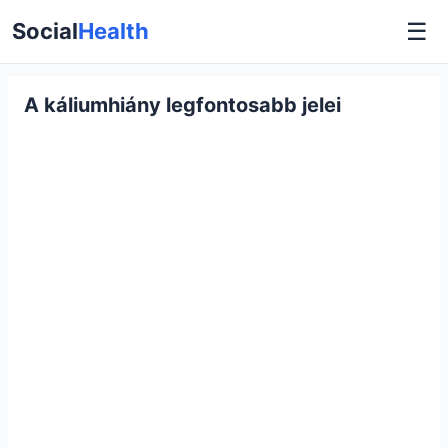
☰
Social
Health
A káliumhiány legfontosabb jelei