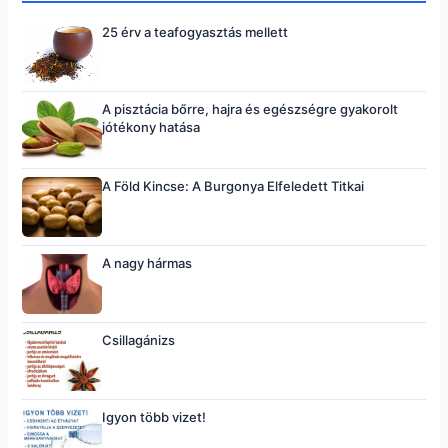
25 érv a teafogyasztás mellett
A pisztácia bőrre, hajra és egészségre gyakorolt
jótékony hatása
A Föld Kincse: A Burgonya Elfeledett Titkai
A nagy hármas
Csillagánizs
Igyon több vizet!