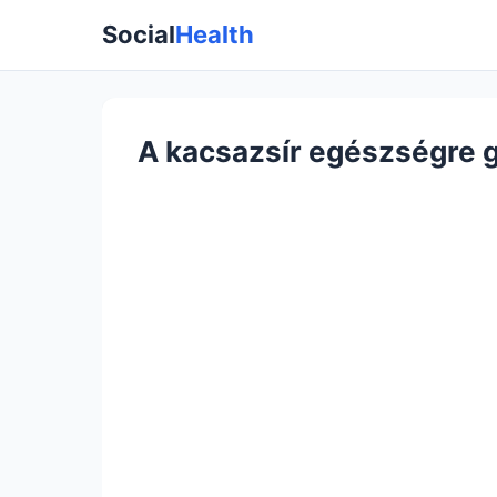
Social
Health
A kacsazsír egészségre g