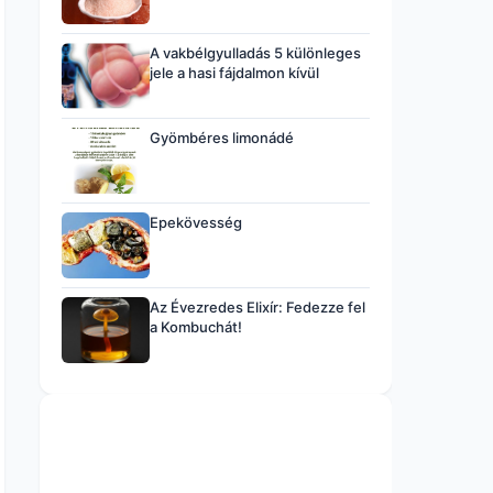
A vakbélgyulladás 5 különleges
jele a hasi fájdalmon kívül
Gyömbéres limonádé
Epekövesség
Az Évezredes Elixír: Fedezze fel
a Kombuchát!