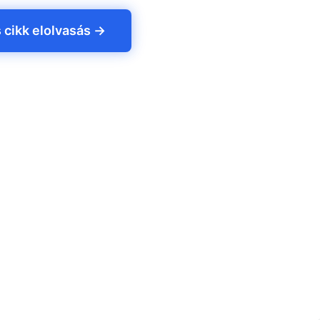
s cikk elolvasás →