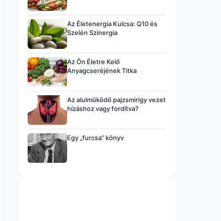
Az Életenergia Kulcsa: Q10 és
Szelén Szinergia
Az Ön Életre Kelő
Anyagcseréjének Titka
Az alulműködő pajzsmirigy vezet
hízáshoz vagy fordítva?
Egy „furcsa” könyv