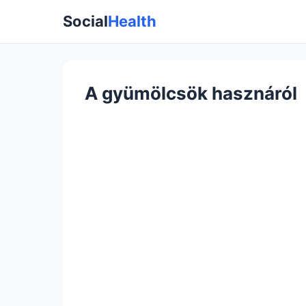
Social
Health
A gyümölcsök hasznáról