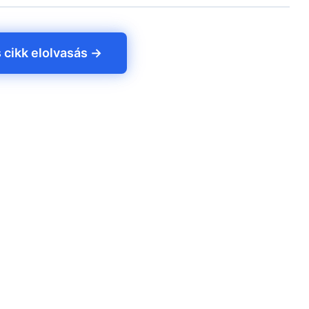
s cikk elolvasás →