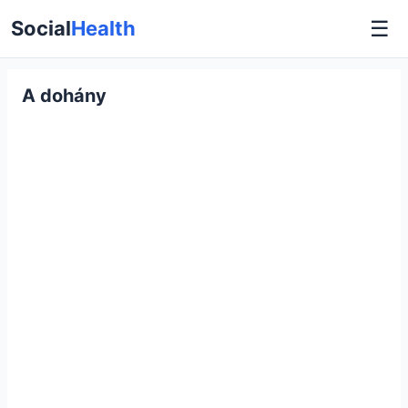
☰
Social
Health
A dohány