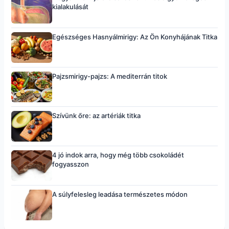
kialakulását
Egészséges Hasnyálmirigy: Az Ön Konyhájának Titka
Pajzsmirigy-pajzs: A mediterrán titok
Szívünk őre: az artériák titka
4 jó indok arra, hogy még több csokoládét
fogyasszon
A súlyfelesleg leadása természetes módon