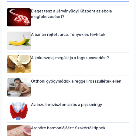
Eleget tesz a Járványügyi Központ az ebola
megfékezéséért?
A banán rejtett arca: Tények és tévhitek
A kókuszolaj megállítja a fogszuvasodást?
Otthoni gyógymódok a reggeli rosszullétek ellen
Az inzulinrezisztencia és a pajzsmirigy
Arcbőre harmóniájáért: Szakértői tippek