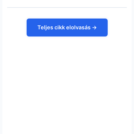
Teljes cikk elolvasás →