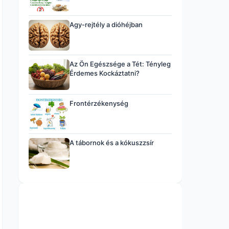
Agy-rejtély a dióhéjban
Az Ön Egészsége a Tét: Tényleg
Érdemes Kockáztatni?
Frontérzékenység
A tábornok és a kókuszzsír