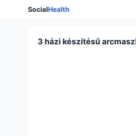
Social
Health
3 házi készítésű arcmasz