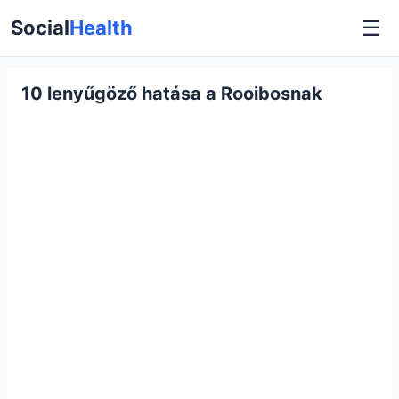
☰
Social
Health
10 lenyűgöző hatása a Rooibosnak