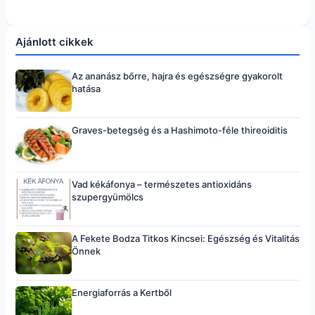
Ajánlott cikkek
Az ananász bőrre, hajra és egészségre gyakorolt
hatása
Graves-betegség és a Hashimoto-féle thireoiditis
Vad kékáfonya – természetes antioxidáns
szupergyümölcs
A Fekete Bodza Titkos Kincsei: Egészség és Vitalitás
Önnek
Energiaforrás a Kertből