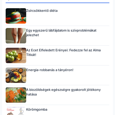
Zsírcsökkentő diéta
Egy egyszerű lábfájdalom is szívproblémákat
jelezhet
Az Ecet Elfeledett Erényei: Fedezze fel az Alma
Titkát!
Energia-robbanás a tányéron!
A biozöldségek egészségre gyakorolt jótékony
hatása
Körömgomba