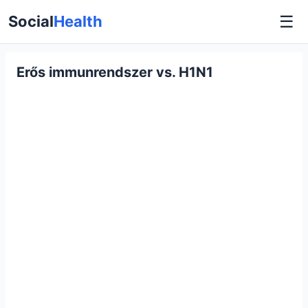
☰
Social
Health
Erős immunrendszer vs. H1N1