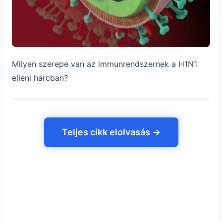
Milyen szerepe van az immunrendszernek a H1N1
elleni harcban?
Teljes cikk elolvasás →